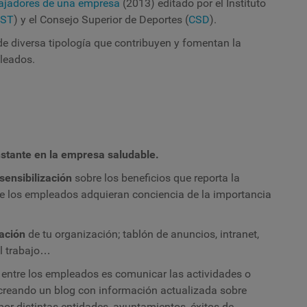
bajadores de una empresa
(2013) editado por el Instituto
SST
) y el Consejo Superior de Deportes (
CSD
).
e diversa tipología que contribuyen y fomentan la
pleados.
ante en la empresa saludable.
sensibilización
sobre los beneficios que reporta la
 que los empleados adquieran conciencia de la importancia
cación
de tu organización; tablón de anuncios, intranet,
el trabajo…
a
entre los empleados es comunicar las actividades o
 creando un blog con información actualizada sobre
or distintas entidades, ayuntamientos, éxitos de