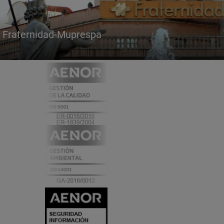
Fraternidad-Muprespa
Certificados
y
acreditaciones