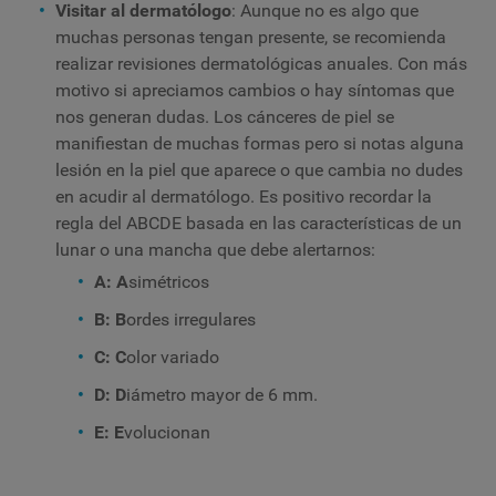
Visitar al dermatólogo
: Aunque no es algo que
muchas personas tengan presente, se recomienda
realizar
revisiones dermatológicas anuales. Con más
motivo si apreciamos cambios o hay síntomas que
nos generan dudas. Los cánceres de piel se
manifiestan de muchas formas pero si notas alguna
lesión en la piel que aparece o que cambia no dudes
en acudir al dermatólogo. Es positivo recordar la
regla del ABCDE basada en las características de un
lunar o una mancha que debe alertarnos:
A: A
simétricos
B: B
ordes
irregulares
C: C
olor variado
D: D
iámetro mayor de 6 mm.
E: E
volucionan