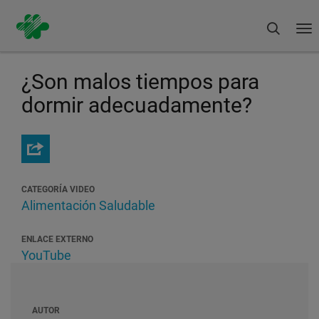
Buscar
To
na
Pasar
al
¿Son malos tiempos para
contenido
principal
dormir adecuadamente?
CATEGORÍA VIDEO
Alimentación Saludable
ENLACE EXTERNO
YouTube
AUTOR