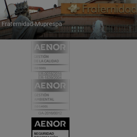
Fraternidad-Muprespa
Certificados
y
acreditaciones