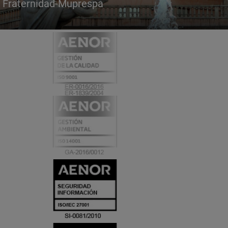
Fraternidad-Muprespa
Certificados
y
acreditaciones