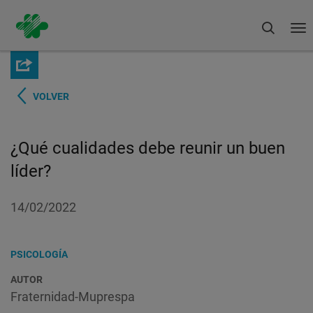
Buscar
To
na
Pasar
al
contenido
principal
VOLVER
¿Qué cualidades debe reunir un buen
líder?
14/02/2022
PSICOLOGÍA
AUTOR
Fraternidad-Muprespa