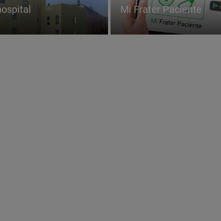
hospital
Mi Frater Paciente
Certificados
y
acreditaciones