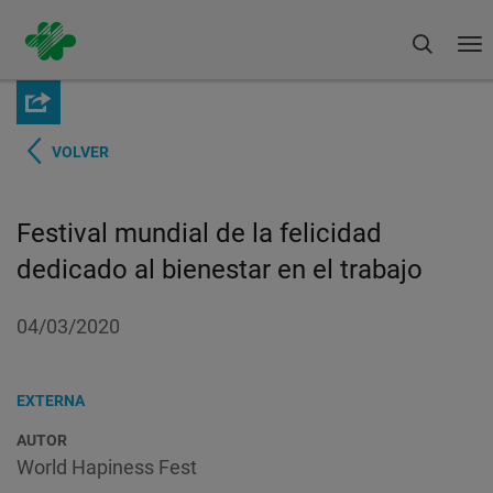
Buscar
To
na
Pasar
al
contenido
principal
VOLVER
Festival mundial de la felicidad
dedicado al bienestar en el trabajo
04/03/2020
EXTERNA
AUTOR
World Hapiness Fest