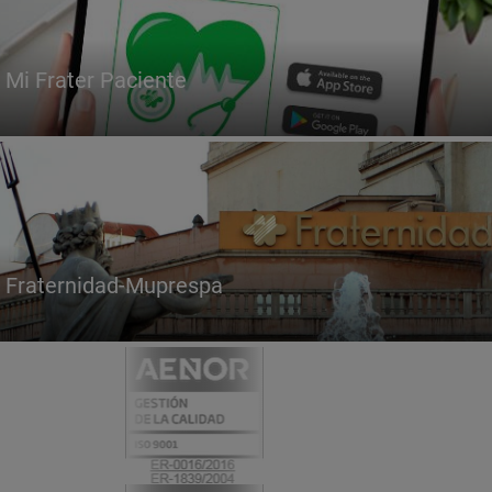
Mi Frater Paciente
Fraternidad-Muprespa
Certificados
y
acreditaciones