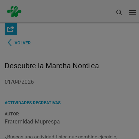
Buscar
To
na
Pasar
al
contenido
principal
VOLVER
Descubre la Marcha Nórdica
01/04/2026
ACTIVIDADES RECREATIVAS
AUTOR
Fraternidad-Muprespa
¿Buscas una actividad física que combine ejercicio,