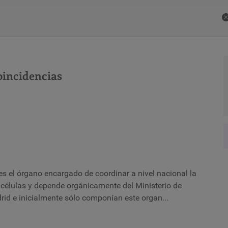
Buscar
C
AUDIOVISUALES
ITINERARIOS
ACTUALIDAD
QUID
oincidencias
s el órgano encargado de coordinar a nivel nacional la
 y células y depende orgánicamente del Ministerio de
d e inicialmente sólo componían este organ...