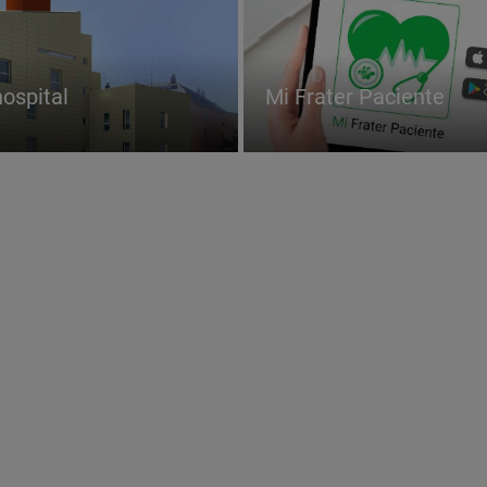
hospital
Mi Frater Paciente
Certificados
y
acreditaciones